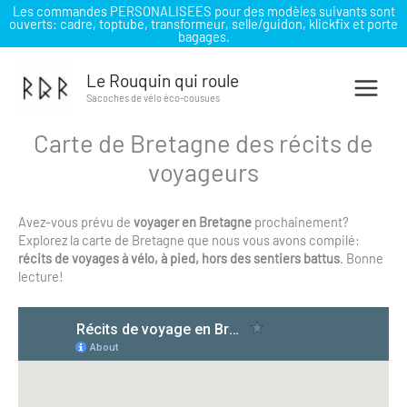
Les commandes PERSONALISEES pour des modèles suivants sont
ouverts: cadre, toptube, transformeur, selle/guidon, klickfix et porte
bagages.
Aller
au
Le Rouquin qui roule
contenu
Sacoches de vélo éco-cousues
Carte de Bretagne des récits de
voyageurs
Avez-vous prévu de
voyager en Bretagne
prochainement?
Explorez la carte de Bretagne que nous vous avons compilé:
récits de voyages à vélo, à pied, hors des sentiers battus
. Bonne
lecture!