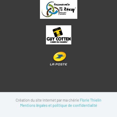
Création du site Internet par ma chérie
Florie Thielin
Mentions légales et politique de confidentialité