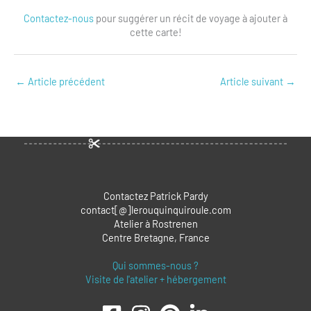
Contactez-nous
pour suggérer un récit de voyage à ajouter à
cette carte!
←
Article précédent
Article suivant
→
Contactez Patrick Pardy
contact[@]lerouquinquiroule.com
Atelier à Rostrenen
Centre Bretagne, France
Qui sommes-nous ?
Visite de l'atelier + hébergement