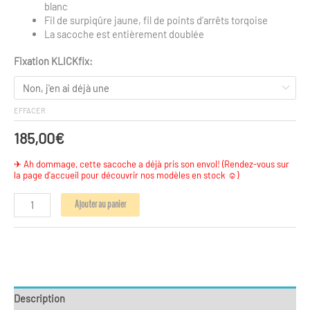
blanc
Fil de surpiqûre jaune, fil de points d’arrêts torqoise
La sacoche est entièrement doublée
Fixation KLICKfix:
EFFACER
185,00
€
quantité
Ajouter au panier
de
Sacoche
de
guidon
universelle
STOCK
"
Description
Bandes