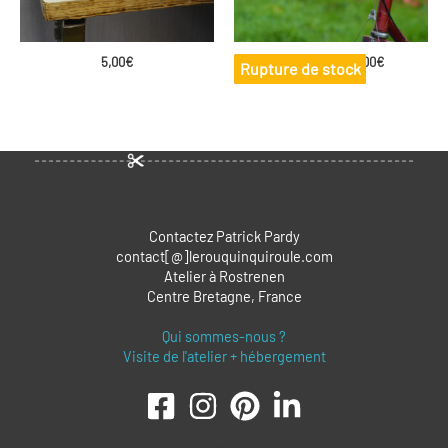
Plage
5,00
€
170,00
€
–
195,00
€
Rupture de stock
de
prix :
170,00€
à
195,00€
Contactez Patrick Pardy
contact[@]lerouquinquiroule.com
Atelier à Rostrenen
Centre Bretagne, France
Qui sommes-nous ?
Visite de l'atelier + hébergement