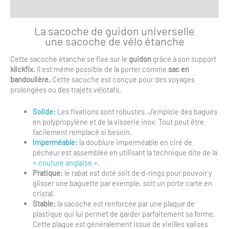
Informations complémentaires
de
bandits
La sacoche de guidon universelle
"
une sacoche de vélo étanche
Cette sacoche étanche se fixe sur le
guidon
grâce à son support
klickfix.
Il est même possible de la porter comme
sac en
bandoulière.
Cette sacoche est conçue pour des voyages
prolongées ou des trajets vélotafs.
Solide:
Les fixations sont robustes. J’emploie des bagues
en polypropylène et de la visserie inox. Tout peut être
facilement remplacé si besoin.
Imperméable:
la doublure imperméable en ciré de
pécheur est assemblée en utilisant la technique dite de la
« couture anglaise ».
Pratique:
le rabat est doté soit de d-rings pour pouvoir y
glisser une baguette par exemple, soit un porte carte en
cristal
.
Stable:
la sacoche est renforcée par une plaque de
plastique qui lui permet de garder parfaitement sa forme.
Cette plaque est généralement issue de vieilles valises