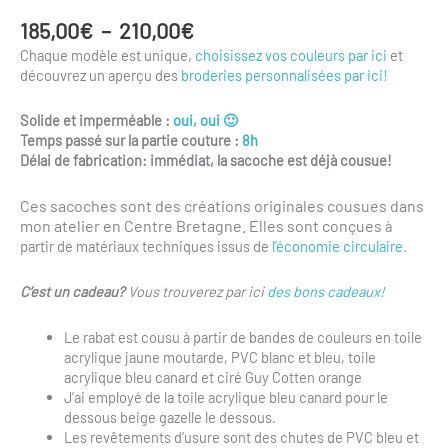
Plage
185,00
€
–
210,00
€
de
Chaque modèle est unique,
choisissez vos couleurs par ici
et
prix :
découvrez un aperçu des
broderies personnalisées par ici!
185,00€
à
Solide et imperméable :
oui, oui 🙂
210,00€
Temps passé sur la partie couture :
8h
Délai de fabrication: immédiat, la sacoche est déjà cousue!
Ces sacoches sont des
créations originales cousues dans
mon atelier en Centre Bretagne. Elles sont conçues
à
partir de matériaux techniques issus de
l’économie circulaire.
C’est un cadeau?
Vous trouverez par ici
des bons cadeaux!
Le rabat est cousu à partir de bandes de couleurs en toile
acrylique jaune moutarde, PVC blanc et bleu, toile
acrylique bleu canard et ciré Guy Cotten orange
J’ai employé de la toile acrylique bleu canard pour le
dessous beige gazelle le dessous.
Les revêtements d’usure sont des chutes de PVC bleu et