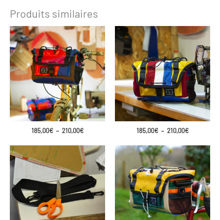
Produits similaires
Plage
Plage
185,00
€
–
210,00
€
185,00
€
–
210,00
€
de
de
prix :
prix :
185,00€
185,00€
à
à
210,00€
210,00€