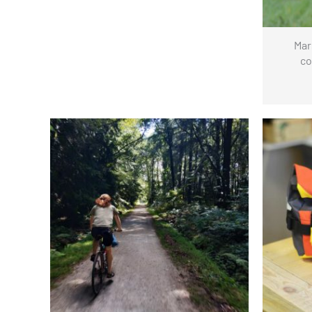
Mar
co