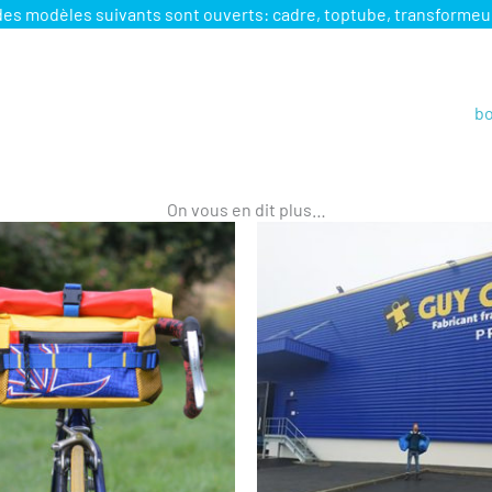
odèles suivants sont ouverts: cadre, toptube, transformeur, s
e
bo
On vous en dit plus…