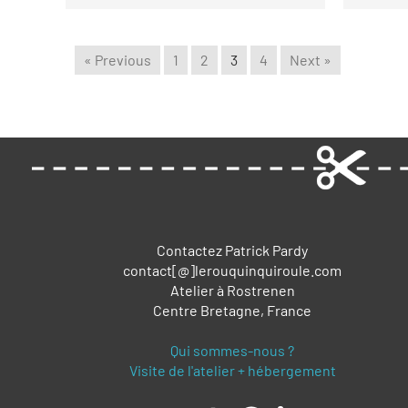
« Previous
1
2
3
4
Next »
Contactez Patrick Pardy
contact[@]lerouquinquiroule.com
Atelier à Rostrenen
Centre Bretagne, France
Qui sommes-nous ?
Visite de l'atelier + hébergement