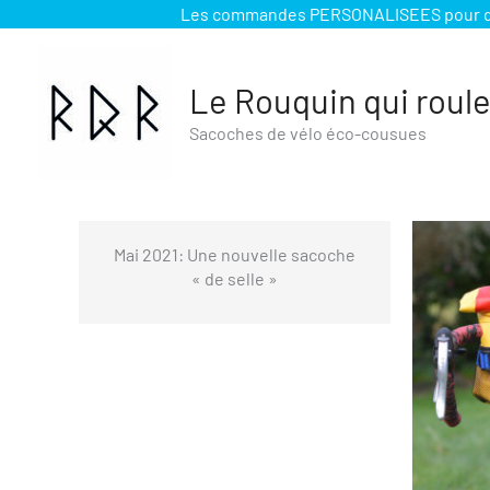
Les commandes PERSONALISEES pour des m
Aller
au
contenu
Le Rouquin qui roul
Sacoches de vélo éco-cousues
Mai 2021: Une nouvelle sacoche
« de selle »