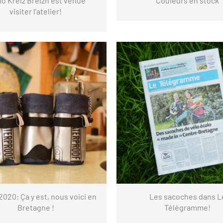
io Kreiz Breizh est venue
Couleurs en stock
visiter l’atelier!
 2020: Ça y est, nous voici en
Les sacoches dans L
Bretagne !
Télégramme!