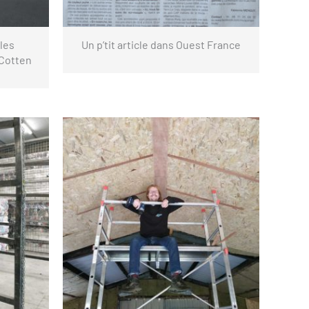
les
Un p’tit article dans Ouest France
 Cotten