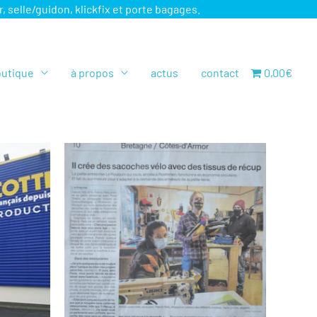
elle/guidon, klickfix et porte bagages.
utique
à propos
actus
contact
0,00€