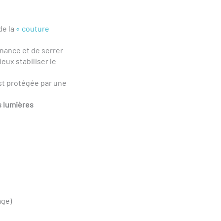
de la
« couture
nance et de serrer
eux stabiliser le
 est protégée par une
es lumières
age)