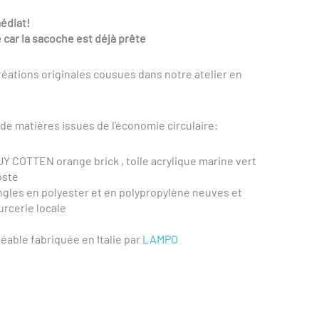
médiat!
 car la sacoche est déjà prête
réations originales cousues dans
notre atelier en
r de matières issues de l’économie circulaire:
Y COTTEN orange brick , toile acrylique marine vert
oste
gles en polyester et en polypropylène neuves et
urcerie locale
able fabriquée en Italie par
LAMPO