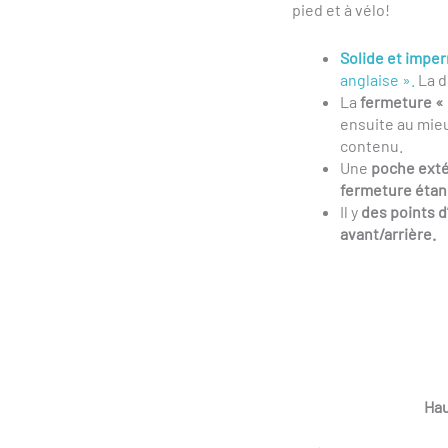
pied et à vélo!
Solide et impe
anglaise ».
La d
La
fermeture « 
ensuite au mie
contenu.
Une
poche exté
fermeture étanc
Il y
des points d
avant/arrière.
Hau