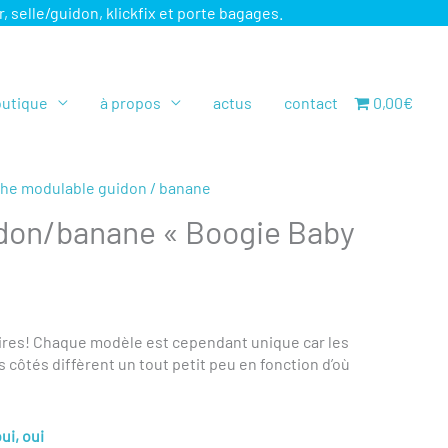
elle/guidon, klickfix et porte bagages.
utique
à propos
actus
contact
0,00€
che modulable guidon / banane
don/banane « Boogie Baby
aires! Chaque modèle est cependant unique car les
s côtés diffèrent un tout petit peu en fonction d’où
ui, oui