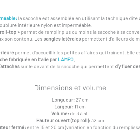
rméable:
la sacoche est assemblée en utilisant la technique dite 
oublure intérieure nylon est imperméable.
roll-top »
permet de remplir plus ou moins la sacoche à sa conve
ux son contenu. Les
sangles latérales
permettent d’ailleurs de mi
rieure
permet d’accueillir les petites affaires qui traînent. Elle
he fabriquée en Italie par
LAMPO
.
’attaches
sur le devant de la sacoche qui permettent
d’y fixer d
Dimensions et volume
Longueur:
27 cm
Largeur:
11 cm
Volume:
de 3 à 5L
Hauteur ouvert (top roll):
32 cm
teur fermé:
entre 15 et 20 cm (variation en fonction du rempliss