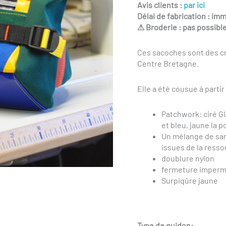
Avis clients :
par ici
Délai de fabrication : im
⚠ Broderie : pas possible
Ces sacoches sont des
c
Centre Bretagne.
Elle a été cousue
à parti
Patchwork: ciré GU
et bleu, jaune la p
Un mélange de san
issues de la resso
doublure nylon
fermeture impermé
Surpiqûre jaune
Type de guidon: