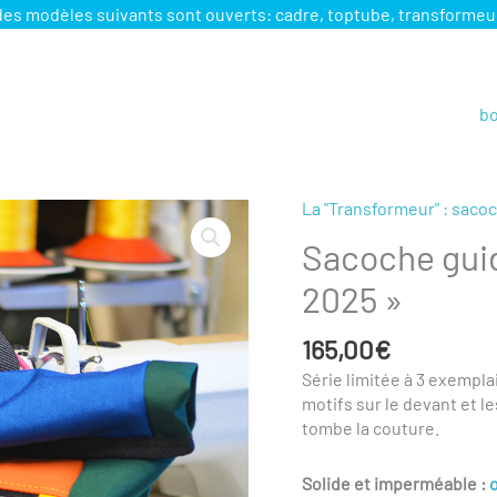
odèles suivants sont ouverts: cadre, toptube, transformeur, s
e
bo
La "Transformeur" : saco
Sacoche gui
2025 »
165,00
€
Série limitée à 3 exempl
motifs sur le devant et le
tombe la couture.
Solide et imperméable :
o