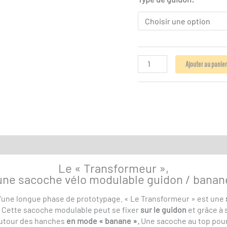
quantité
Ajouter au panie
de
Sacoche
guidon/banane
"Boogie
Baby
2025"
tions complémentaires
Le « Transformeur »,
une sacoche vélo modulable guidon / banan
i d’une longue phase de prototypage. « Le Transformeur » est une
Cette sacoche modulable peut se fixer
sur le guidon
et grâce à 
autour des hanches
en mode « banane ».
Une sacoche au top pour