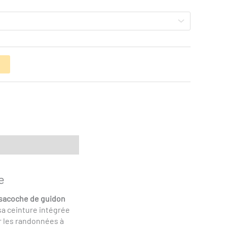
r
e
sacoche de guidon
sa ceinture intégrée
 les randonnées à