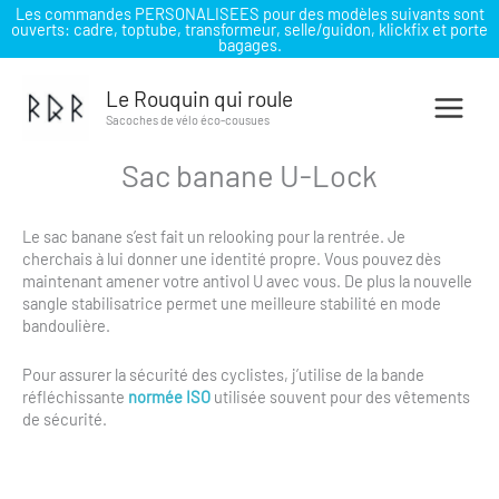
Les commandes PERSONALISEES pour des modèles suivants sont
ouverts: cadre, toptube, transformeur, selle/guidon, klickfix et porte
bagages.
Aller
au
Le Rouquin qui roule
contenu
Sacoches de vélo éco-cousues
Sac banane U-Lock
Le sac banane s’est fait un relooking pour la rentrée. Je
cherchais à lui donner une identité propre. Vous pouvez dès
maintenant amener votre antivol U avec vous. De plus la nouvelle
sangle stabilisatrice permet une meilleure stabilité en mode
bandoulière.
Pour assurer la sécurité des cyclistes, j’utilise de la bande
réfléchissante
normée ISO
utilisée souvent pour des vêtements
de sécurité.