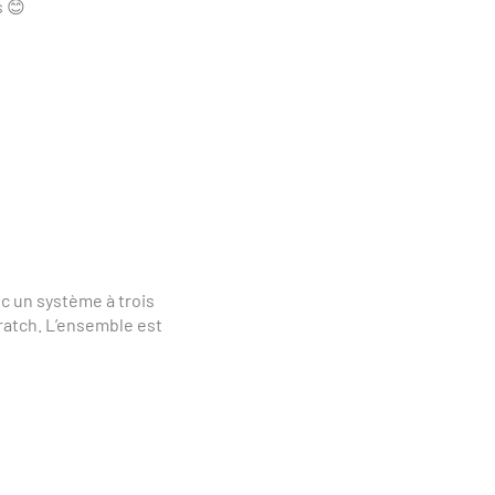
s 😊
c un système à trois
cratch. L’ensemble est