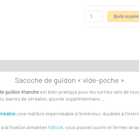
quantité
Ajouter au panie
de
Sacoche
vide-
poche
V2
"EFFET
CAMELEON"
tions complémentaires
(DROITE
ou
Sacoche de guidon « vide-poche »
GAUCHE)
de guidon étanche
est bien pratique pour les sorties vélo de tous
its, barres de céréales, gourde supplémentaire…
rméable
:
une matière imperméable à l’extérieur, doublée à l’intéri
.
à la fixation aimantée
fidlock
, vous pouvez ouvrir et fermer la s