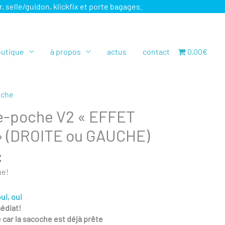
elle/guidon, klickfix et porte bagages.
utique
à propos
actus
contact
0,00€
oche
e-poche V2 « EFFET
 (DROITE ou GAUCHE)
Plage
€
de
ue!
prix :
40,00€
ui, oui
à
médiat!
55,00€
 car la sacoche est déjà prête