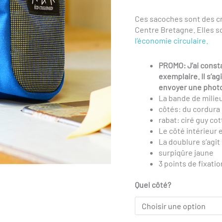
Ces sacoches sont des
c
Centre Bretagne. Elles 
l’économie circulaire.
PROMO: J’ai consta
exemplaire. Il s’ag
envoyer une phot
La bande de milieu
côtés: du cordura
rabat: ciré guy co
Le côté intérieur 
La doublure s’agit
surpiqûre jaune
3 points de fixati
Quel côté?