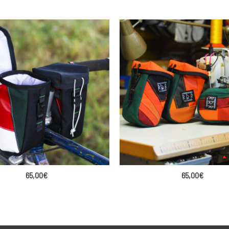
65,00
€
65,00
€