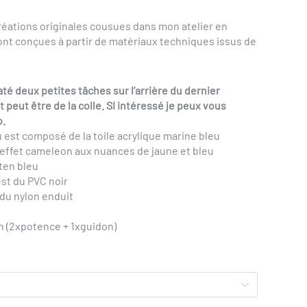
réations originales cousues dans
mon atelier en
sont conçues
à partir de matériaux techniques issus de
té deux petites tâches sur l’arrière du dernier
it peut être de la colle. SI intéressé je peux vous
o.
 est composé de la toile acrylique marine bleu
 effet cameleon aux nuances de jaune et bleu
tten bleu
est du PVC noir
 du nylon enduit
on (2xpotence + 1xguidon)