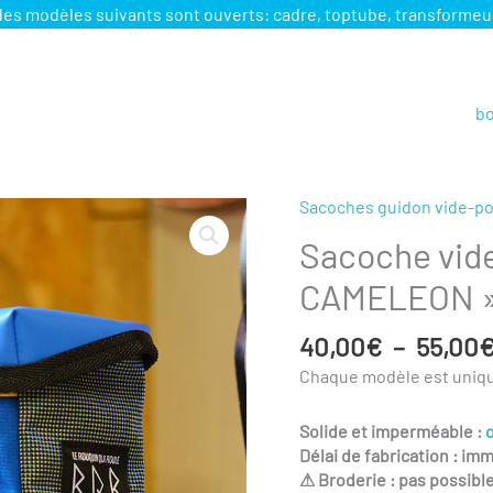
odèles suivants sont ouverts: cadre, toptube, transformeur, s
e
bo
Sacoches guidon vide-p
Sacoche vid
CAMELEON »
40,00
€
–
55,00
Chaque modèle est uniq
Solide et imperméable :
o
Délai de fabrication : im
⚠ Broderie : pas possible